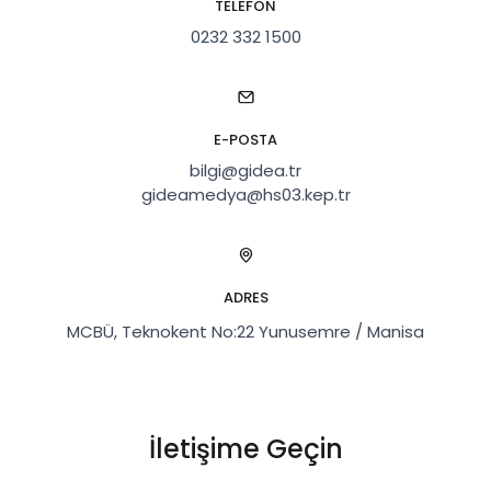
TELEFON
0232 332 1500
E-POSTA
bilgi@gidea.tr
gideamedya@hs03.kep.tr
ADRES
MCBÜ, Teknokent No:22 Yunusemre / Manisa
İletişime Geçin