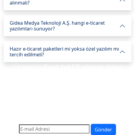
alınmalı?
Gidea Medya Teknoloji A.Ş. hangi e-ticaret
yazılımları sunuyor?
Hazır e-ticaret paketleri mi yoksa özel yazılım mı
tercih edilmeli?
Ücretsiz fiyat teklifi almak ister
misiniz?
İhtiyaçlarınıza en uygun çözümleri sunmak için
buradayız. Size özel teklifler ve detaylı bilgi için bizimle
iletişime geçin; projenizi hayata geçirmek için ilk adımı
birlikte atalım!
Gönder