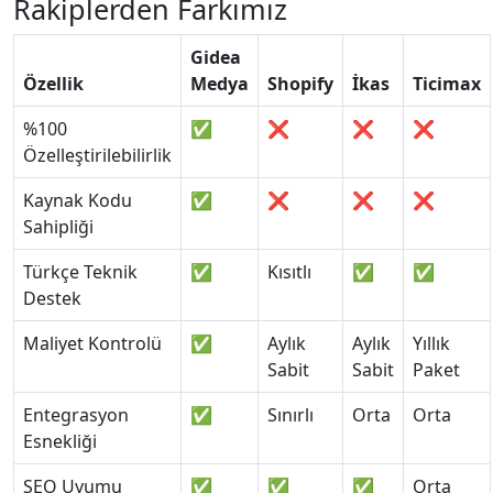
Rakiplerden Farkımız
Gidea
Özellik
Medya
Shopify
İkas
Ticimax
%100
✅
❌
❌
❌
Özelleştirilebilirlik
Kaynak Kodu
✅
❌
❌
❌
Sahipliği
Türkçe Teknik
✅
Kısıtlı
✅
✅
Destek
Maliyet Kontrolü
✅
Aylık
Aylık
Yıllık
Sabit
Sabit
Paket
Entegrasyon
✅
Sınırlı
Orta
Orta
Esnekliği
SEO Uyumu
✅
✅
✅
Orta